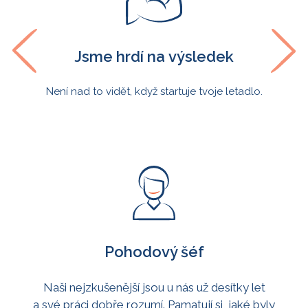
Jsme hrdí na výsledek
áci.
Není nad to vidět, když startuje tvoje letadlo.
Prac
Pohodový šéf
Naši nejzkušenější jsou u nás už desítky let
a své práci dobře rozumí. Pamatují si, jaké byly