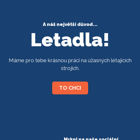
A náš největší důvod...
Letadla!
Máme pro tebe krásnou práci na úžasných létajících
strojích.
TO CHCI
Mrkni na naše sociální