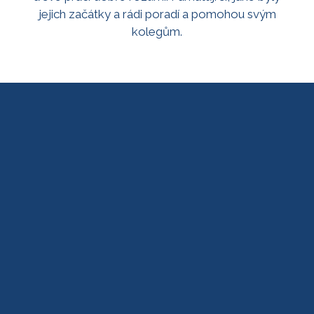
jejich začátky a rádi poradí a pomohou svým
kolegům.