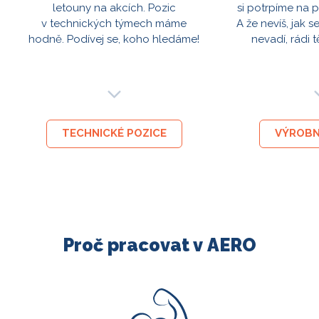
letouny na akcích. Pozic
si potrpíme na pe
v technických týmech máme
A že nevíš, jak s
hodně. Podívej se, koho hledáme!
nevadí, rádi 
TECHNICKÉ POZICE
VÝROBN
Proč pracovat v AERO