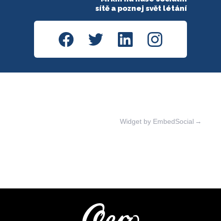
sítě a poznej svět létání
Widget by EmbedSocial
→