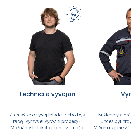
Technici a vývojáři
Vý
Zajímáš se o vývoj letadel, nebo bys
Jsi šikovný a prá
raději vymýšlel výrobní procesy?
Chceš být hrdý
Možná by tě lákalo promovat naše
V Aeru nejsme žá